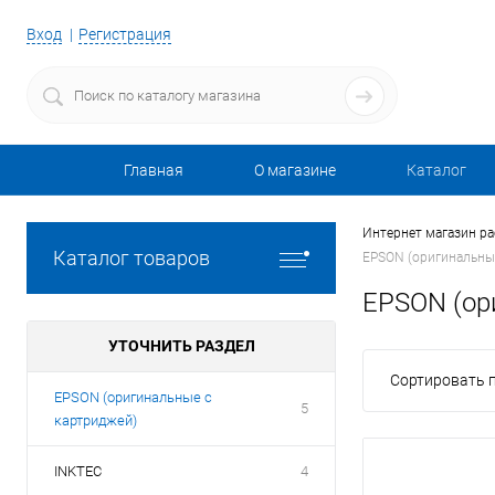
Вход
Регистрация
Главная
О магазине
Каталог
Интернет магазин р
Каталог товаров
EPSON (оригинальны
EPSON (ор
УТОЧНИТЬ РАЗДЕЛ
Сортировать п
EPSON (оригинальные с
5
картриджей)
INKTEC
4