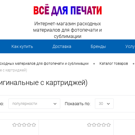
Интернет-магазин расходных
материалов для фотопечати и
сублимации
Как купить
Доставка
Бренды
Услу
•
•
асходных материалов для фотопечати и сублимации
Каталог товаров
е с картриджей)
игинальные с картриджей)
о:
Показать по:
популярности
30