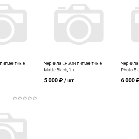
 пигментные
Чернила EPSON пигментные
Чернила
Matte Black, 1л.
Photo Bla
5 000 ₽
6 000 
/ шт
корзину
В корзину
ик
К сравнению
Купить в 1 клик
К сравнению
Купит
В наличии
В избранное
В наличии
В изб