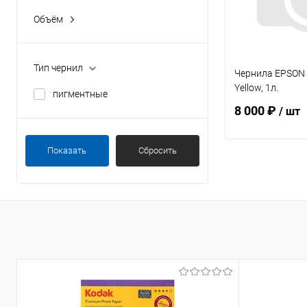
Объём
1 л.
Тип чернил
Чернила EPSON
Yellow, 1л.
пигментные
8 000 ₽
/ шт
Показать
Сбросить
В 
Купить в 1 кл
В избранное