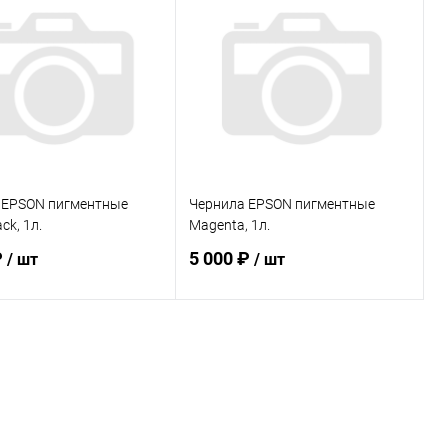
 EPSON пигментные
Чернила EPSON пигментные
ck, 1л.
Magenta, 1л.
₽
5 000 ₽
/ шт
/ шт
В корзину
В корзину
ь в 1 клик
К сравнению
Купить в 1 клик
К сравнению
ранное
В наличии
В избранное
В наличии