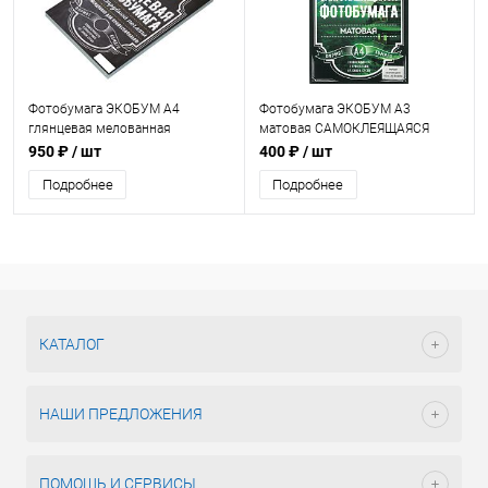
Фотобумага ЭКОБУМ А4
Фотобумага ЭКОБУМ А3
глянцевая мелованная
матовая САМОКЛЕЯЩАЯСЯ
двухсторонняя 300г/м2, 50 л.
115г/м2, 20л.
950 ₽
/ шт
400 ₽
/ шт
Подробнее
Подробнее
КАТАЛОГ
НАШИ ПРЕДЛОЖЕНИЯ
ПОМОЩЬ И СЕРВИСЫ