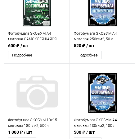
Фотобумага ЭКОБУМ А4
Фотобумага ЭКОБУМ А4
матовая САМОКЛЕЯЩАЯСЯ
матовая 250г/м2, 50 л.
115г/м2, 50л.
600 ₽
/ шт
520 ₽
/ шт
Подробнее
Подробнее
Фотобумага ЭКОБУМ 10х15
Фотобумага ЭКОБУМ А4
матовая 180г/м2, 500л.
матовая 130г/м2, 100 л.
1 000 ₽
/ шт
500 ₽
/ шт