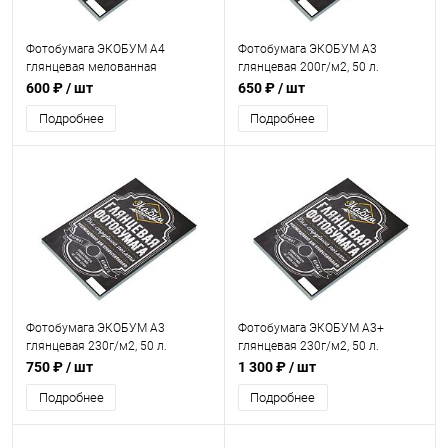
Фотобумага ЭКОБУМ А4
Фотобумага ЭКОБУМ А3
глянцевая мелованная
глянцевая 200г/м2, 50 л.
двухсторонняя 160г/м2, 50 л.
600 ₽
/ шт
650 ₽
/ шт
Подробнее
Подробнее
Фотобумага ЭКОБУМ А3
Фотобумага ЭКОБУМ А3+
глянцевая 230г/м2, 50 л.
глянцевая 230г/м2, 50 л.
750 ₽
/ шт
1 300 ₽
/ шт
Подробнее
Подробнее