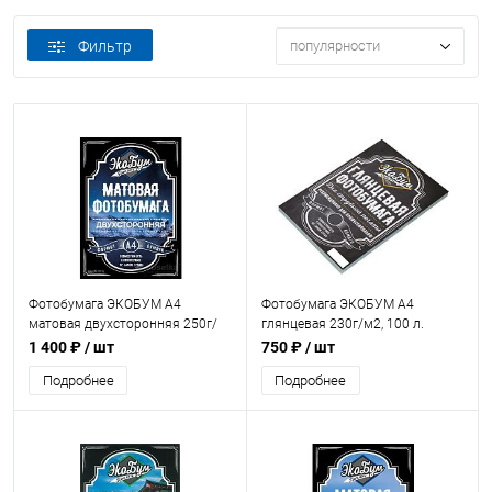
Фильтр
популярности
Фотобумага ЭКОБУМ А4
Фотобумага ЭКОБУМ А4
матовая двухсторонняя 250г/
глянцевая 230г/м2, 100 л.
м2, 100 л. (без лого)
1 400 ₽
/ шт
750 ₽
/ шт
Подробнее
Подробнее