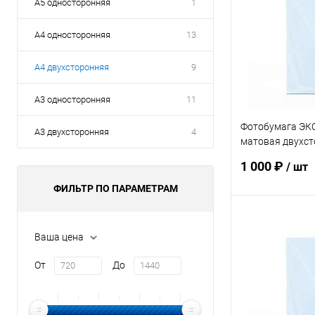
А5 односторонняя
1
А4 односторонняя
13
А4 двухсторонняя
9
А3 односторонняя
11
Фотобумага ЭК
А3 двухсторонняя
4
матовая двухст
100л.
1 000 ₽
/ шт
ФИЛЬТР ПО ПАРАМЕТРАМ
В 
Ваша цена
Купить в 1 кл
От
До
В избранное