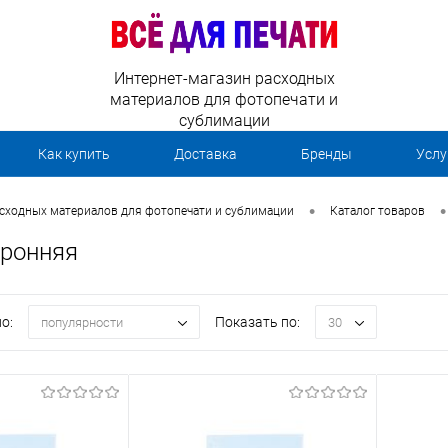
Интернет-магазин расходных
материалов для фотопечати и
сублимации
Как купить
Доставка
Бренды
Услу
•
•
асходных материалов для фотопечати и сублимации
Каталог товаров
оронняя
о:
Показать по:
популярности
30