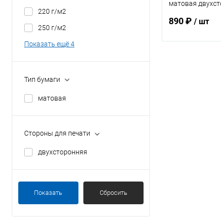
матовая двухст
220 г/м2
50л.
890 ₽
/ шт
250 г/м2
Показать ещё 4
В 
Тип бумаги
Купить в 1 кл
матовая
В избранное
Стороны для печати
двухсторонняя
Показать
Сбросить