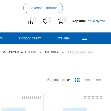
Заказать звонок
0
0
0
В корзине
пока пусто
ги
Вопрос ответ
Отзывы
•
•
ФОТОБУМАГА ЭКОНОМ
МАТОВАЯ
А4 двухсторонняя
Вид каталога: