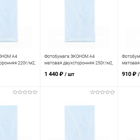
ОНОМ А4
Фотобумага ЭКОНОМ А4
Фотобум
оронняя 220г/м2,
матовая двухсторонняя 250г/м2,
матовая
100л.
100л.
1 440 ₽
910 ₽
/ шт
корзину
В корзину
ик
К сравнению
Купить в 1 клик
К сравнению
Купит
В наличии
В избранное
В наличии
В изб