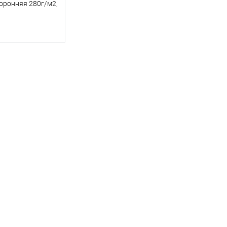
оронняя 280г/м2,
корзину
ик
К сравнению
В наличии