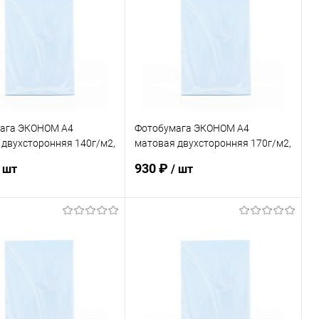
ага ЭКОНОМ А4
Фотобумага ЭКОНОМ А4
 двухсторонняя 140г/м2,
матовая двухсторонняя 170г/м2,
100л.
930 ₽
/ шт
/ шт
В корзину
В корзину
ь в 1 клик
К сравнению
Купить в 1 клик
К сравнению
ранное
В наличии
В избранное
В наличии