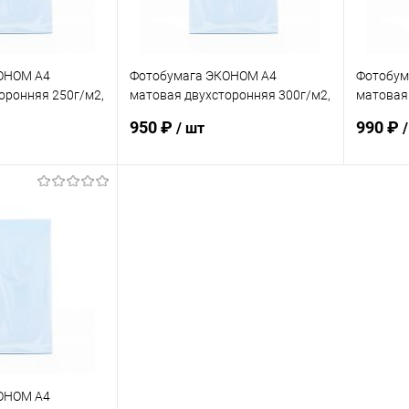
ОНОМ А4
Фотобумага ЭКОНОМ А4
Фотобум
оронняя 250г/м2,
матовая двухсторонняя 300г/м2,
матовая
50л.
100л.
950 ₽
990 ₽
/ шт
корзину
В корзину
ик
К сравнению
Купить в 1 клик
К сравнению
Купит
В наличии
В избранное
В наличии
В изб
ОНОМ А4