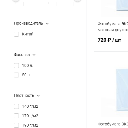
Производитель
Фотобумага ЭК
матовая двухст
Китай
50л.
720 ₽
/ шт
Фасовка
В 
100 л.
50 л.
Купить в 1 кл
В избранное
Плотность
140 г/м2
170 г/м2
Фотобумага ЭК
190 г/м2