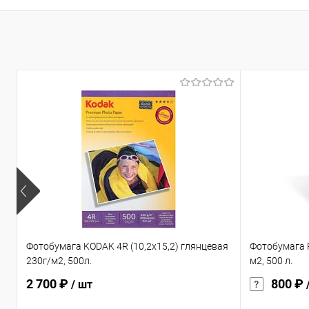
Фотобумага KODAK 4R (10,2х15,2) глянцевая
Фотобумага R
230г/м2, 500л.
м2, 500 л.
2 700 ₽
800 ₽
/ шт