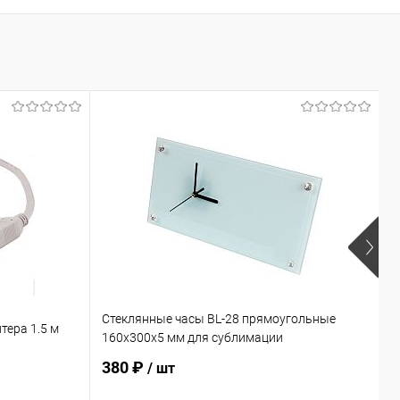
Стеклянные часы BL-28 прямоугольные
Ф
тера 1.5 м
160х300х5 мм для сублимации
с
380 ₽
/ шт