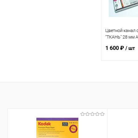
Цветной канал 
"ТКАНЬ" 28 мм 
упак. 10 шт
1 600 ₽
/ шт
В 
Купить в 1 кл
В избранное