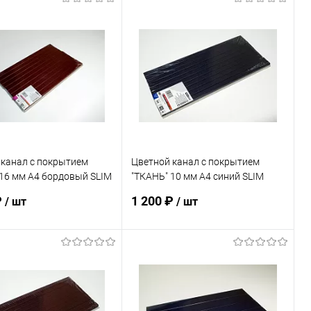
 канал с покрытием
Цветной канал с покрытием
16 мм А4 бордовый SLIM
"ТКАНЬ" 10 мм А4 синий SLIM
 шт
упак. 10 шт
₽
1 200 ₽
/ шт
/ шт
В корзину
В корзину
ь в 1 клик
К сравнению
Купить в 1 клик
К сравнению