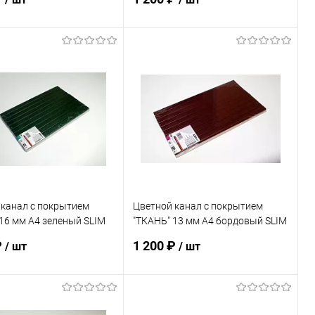
В корзину
В корзину
ь в 1 клик
К сравнению
Купить в 1 клик
К сравнению
ранное
В наличии
В избранное
В наличии
 канал с покрытием
Цветной канал с покрытием
16 мм А4 зеленый SLIM
"ТКАНЬ" 13 мм А4 бордовый SLIM
 шт
упак. 10 шт
₽
1 200 ₽
/ шт
/ шт
В корзину
В корзину