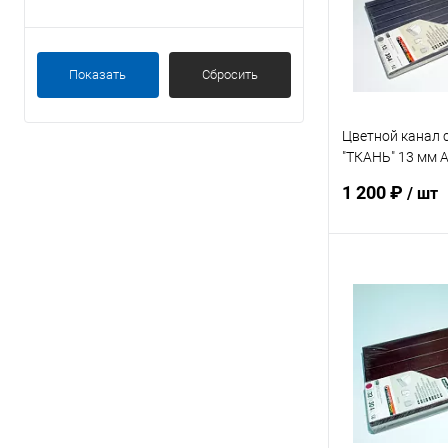
В избранное
Показать
Сбросить
Цветной канал 
"ТКАНЬ" 13 мм 
упак. 10 шт
1 200 ₽
/ шт
В 
Купить в 1 кл
В избранное