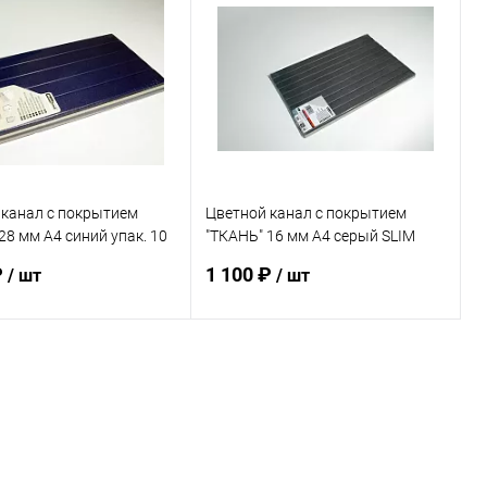
ь в 1 клик
К сравнению
Купить в 1 клик
К сравнению
ранное
В наличии
В избранное
В наличии
 канал с покрытием
Цветной канал с покрытием
28 мм А4 синий упак. 10
"ТКАНЬ" 16 мм А4 серый SLIM
упак. 10 шт
₽
1 100 ₽
/ шт
/ шт
В корзину
В корзину
ь в 1 клик
К сравнению
Купить в 1 клик
К сравнению
ранное
В наличии
В избранное
В наличии