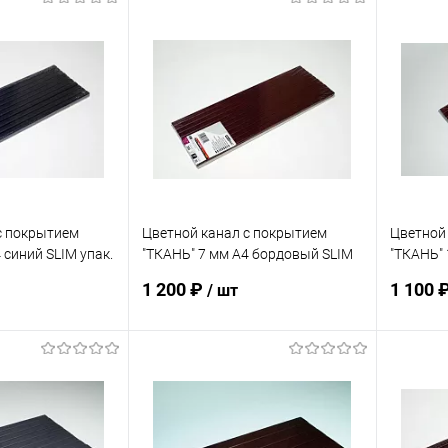
с покрытием
Цветной канал с покрытием
Цветной
 синий SLIM упак.
"ТКАНЬ" 7 мм А4 бордовый SLIM
"ТКАНЬ" 
упак. 10 шт
упак. 10
1 200 ₽
1 100 
/ шт
корзину
В корзину
ик
К сравнению
Купить в 1 клик
К сравнению
Купит