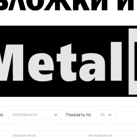
о:
Показать по:
популярности
30