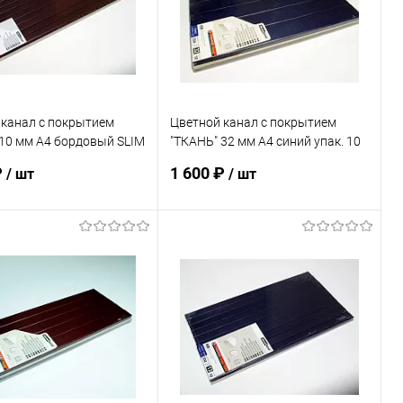
ранное
В наличии
В избранное
В наличии
 канал с покрытием
Цветной канал с покрытием
10 мм А4 бордовый SLIM
"ТКАНЬ" 32 мм А4 синий упак. 10
 шт
шт
₽
1 600 ₽
/ шт
/ шт
В корзину
В корзину
ь в 1 клик
К сравнению
Купить в 1 клик
К сравнению
ранное
В наличии
В избранное
В наличии