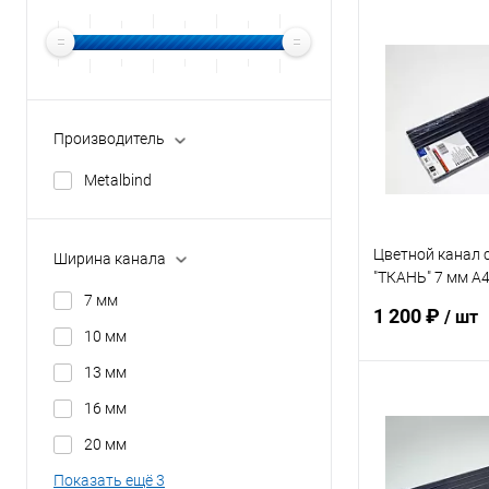
Производитель
Metalbind
Цветной канал 
Ширина канала
"ТКАНЬ" 7 мм А4
10 шт
7 мм
1 200 ₽
/ шт
10 мм
13 мм
В 
16 мм
20 мм
Купить в 1 кл
Показать ещё 3