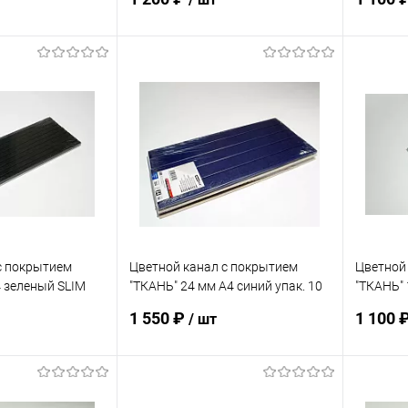
корзину
В корзину
ик
К сравнению
Купить в 1 клик
К сравнению
Купит
В наличии
В избранное
В наличии
В изб
с покрытием
Цветной канал с покрытием
Цветной
4 зеленый SLIM
"ТКАНЬ" 24 мм А4 синий упак. 10
"ТКАНЬ" 
шт
упак. 10
1 550 ₽
1 100 
/ шт
корзину
В корзину