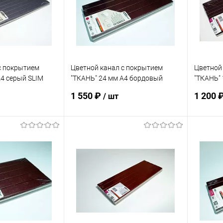
В наличии
В избранное
В наличии
В изб
с покрытием
Цветной канал с покрытием
Цветной
А4 серый SLIM
"ТКАНЬ" 24 мм А4 бордовый
"ТКАНЬ" 
упак. 10 шт
упак. 10
1 550 ₽
1 200 
/ шт
корзину
В корзину
ик
К сравнению
Купить в 1 клик
К сравнению
Купит
В наличии
В избранное
В наличии
В изб