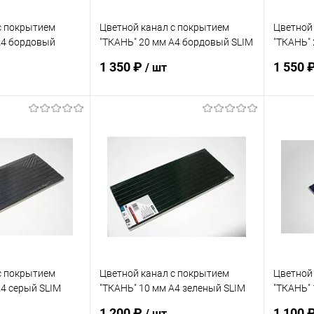
с покрытием
Цветной канал с покрытием
Цветной
А4 бордовый
"ТКАНЬ" 20 мм А4 бордовый SLIM
"ТКАНЬ"
упак. 10 шт
упак. 10
1 350 ₽
1 550 
/ шт
корзину
В корзину
ик
К сравнению
Купить в 1 клик
К сравнению
Купит
В наличии
В избранное
В наличии
В изб
с покрытием
Цветной канал с покрытием
Цветной
А4 серый SLIM
"ТКАНЬ" 10 мм А4 зеленый SLIM
"ТКАНЬ" 
упак. 10 шт
упак. 10
1 200 ₽
1 100 
/ шт