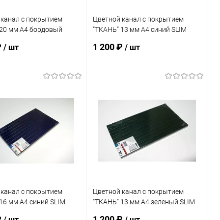
 канал с покрытием
Цветной канал с покрытием
 20 мм А4 бордовый
"ТКАНЬ" 13 мм А4 синий SLIM
 шт
упак. 10 шт
₽
1 200 ₽
/ шт
/ шт
В корзину
В корзину
ь в 1 клик
К сравнению
Купить в 1 клик
К сравнению
ранное
В наличии
В избранное
В наличии
 канал с покрытием
Цветной канал с покрытием
16 мм А4 синий SLIM
"ТКАНЬ" 13 мм А4 зеленый SLIM
 шт
упак. 10 шт
₽
1 200 ₽
/ шт
/ шт