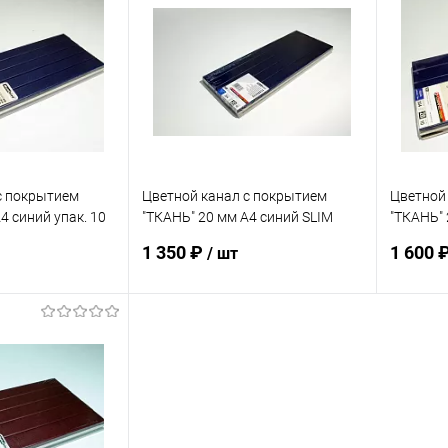
ик
К сравнению
Купить в 1 клик
К сравнению
Купит
В наличии
В избранное
В наличии
В изб
с покрытием
Цветной канал с покрытием
Цветной
4 синий упак. 10
"ТКАНЬ" 20 мм А4 синий SLIM
"ТКАНЬ" 
упак. 10 шт
шт
1 350 ₽
1 600 
/ шт
корзину
В корзину
ик
К сравнению
Купить в 1 клик
К сравнению
Купит
В наличии
В избранное
В наличии
В изб