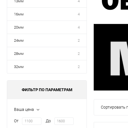
13мм
4
16мм
4
20мм
4
24мм
2
28мм
2
32мм
2
ФИЛЬТР ПО ПАРАМЕТРАМ
Сортировать п
Ваша цена
От
До