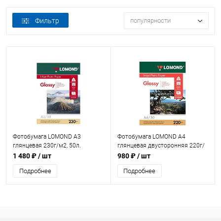
Фильтр
популярности
Фотобумага LOMOND А3
Фотобумага LOMOND А4
глянцевая 230г/м2, 50л.
глянцевая двусторонняя 220г/
(0102025)
м2, 50л. (0102089)
1 480 ₽
/ шт
980 ₽
/ шт
Подробнее
Подробнее