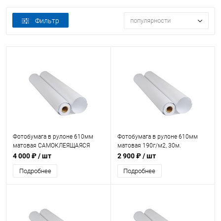
Фильтр
популярности
Фотобумага в рулоне 610мм
Фотобумага в рулоне 610мм
матовая САМОКЛЕЯЩАЯСЯ
матовая 190г/м2, 30м.
100г/м2, 30м.
4 000 ₽
/ шт
2 900 ₽
/ шт
Подробнее
Подробнее