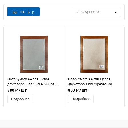
Фильтр
популярности
Фотобумага А4 глянцевая
Фотобумага А4 глянцевая
двухсторонняя "Ткань" 300г/м2,
двухсторонняя "Древесная
50л.
кора" 300г/м2, 50л.
780 ₽
/ шт
850 ₽
/ шт
Подробнее
Подробнее