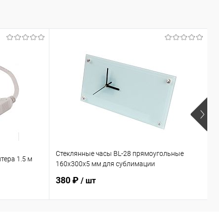
Стеклянные часы BL-28 прямоугольные
Ф
тера 1.5 м
160х300х5 мм для сублимации
с
380 ₽
/ шт