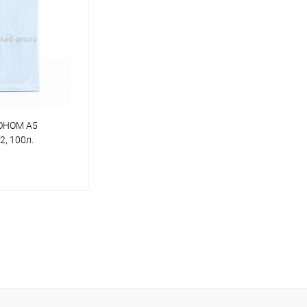
ОНОМ А5
, 100л.
корзину
ик
К сравнению
В наличии