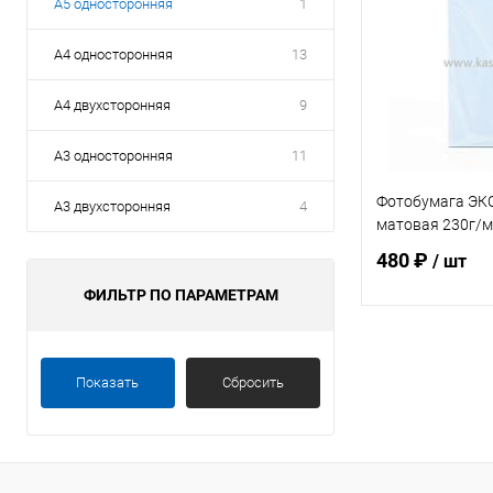
А5 односторонняя
1
А4 односторонняя
13
А4 двухсторонняя
9
А3 односторонняя
11
Фотобумага ЭК
А3 двухсторонняя
4
матовая 230г/м2
480 ₽
/ шт
ФИЛЬТР ПО ПАРАМЕТРАМ
В 
Показать
Сбросить
Купить в 1 кл
В избранное