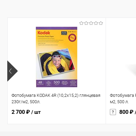
Фотобумага KODAK 4R (10,2х15,2) глянцевая
Фотобумага R
230г/м2, 500л.
м2, 500 л.
2 700 ₽
800 ₽
/ шт