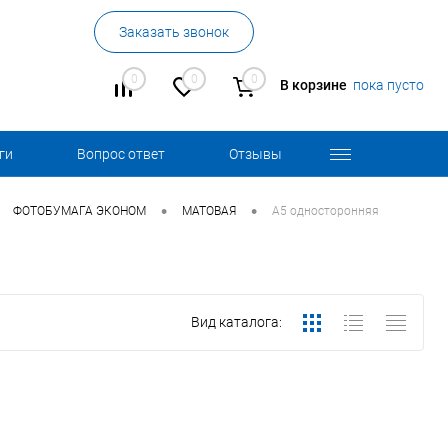
Заказать звонок
0
0
0
В корзине
пока пусто
ги
Вопрос ответ
Отзывы
•
•
ФОТОБУМАГА ЭКОНОМ
МАТОВАЯ
А5 односторонняя
Вид каталога: