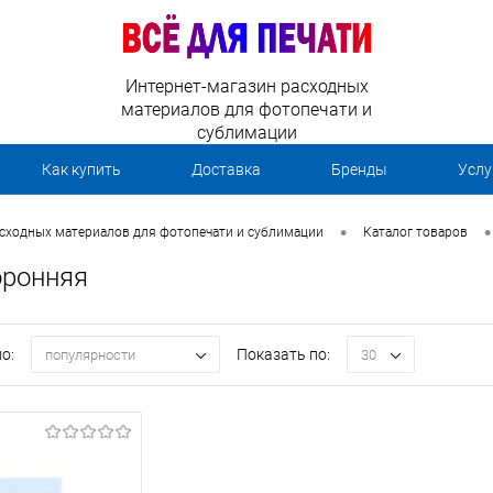
Интернет-магазин расходных
материалов для фотопечати и
сублимации
Как купить
Доставка
Бренды
Услу
•
•
асходных материалов для фотопечати и сублимации
Каталог товаров
оронняя
о:
Показать по:
популярности
30