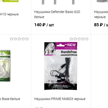
Наушники Defender Basic 620
Наушники
 H10 черные
белые
черные
140 ₽
85 ₽
/ шт
/ 
корзину
В корзину
ик
К сравнению
Купить в 1 клик
К сравнению
Купит
В наличии
В избранное
В наличии
В изб
o Base белые
Наушники PRIME NM603 черные