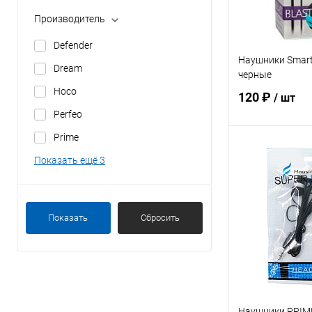
Производитель
Defender
Наушники Smar
Dream
черные
Hoco
120 ₽
/ шт
Perfeo
Prime
В 
Показать ещё 3
Купить в 1 кл
В избранное
Показать
Сбросить
Наушники PRIM