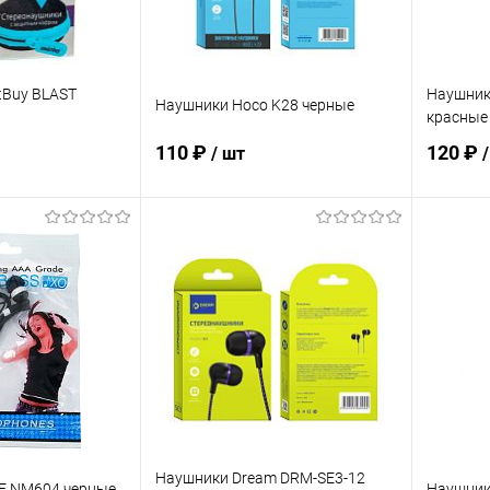
tBuy BLAST
Наушник
Наушники Hoco K28 черные
красные
110 ₽
120 ₽
/ шт
корзину
В корзину
ик
К сравнению
Купить в 1 клик
К сравнению
Купит
В наличии
В избранное
В наличии
В изб
Наушники Dream DRM-SE3-12
E NM604 черные
Наушники