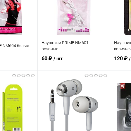
В наличии
В избранное
В наличии
В изб
Наушники PRIME NM601
Наушники
E NM604 белые
розовые
коричне
60 ₽
120 ₽
/ шт
корзину
В корзину
ик
К сравнению
Купить в 1 клик
К сравнению
Купит
В наличии
В избранное
В наличии
В изб