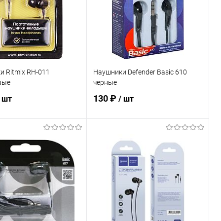
ранное
В наличии
В избранное
В наличии
 Ritmix RH-011
Наушники Defender Basic 610
вые
черные
130 ₽
/ шт
/ шт
В корзину
В корзину
ь в 1 клик
К сравнению
Купить в 1 клик
К сравнению
ранное
В наличии
В избранное
В наличии