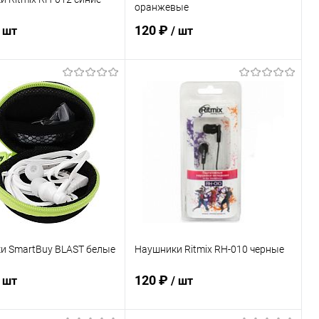
оранжевые
120 ₽
/ шт
/ шт
В корзину
В корзину
ь в 1 клик
К сравнению
Купить в 1 клик
К сравнению
ранное
В наличии
В избранное
В наличии
и SmartBuy BLAST белые
Наушники Ritmix RH-010 черные
120 ₽
/ шт
/ шт