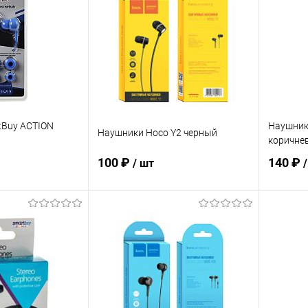
tBuy ACTION
Наушники
Наушники Hoco Y2 черный
коричне
100 ₽
140 ₽
/ шт
корзину
В корзину
ик
К сравнению
Купить в 1 клик
К сравнению
Купит
В наличии
В избранное
В наличии
В изб