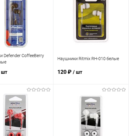
 Defender CoffeeBerry
Наушники Ritmix RH-010 белые
вые
120 ₽
/ шт
/ шт
В корзину
В корзину
ь в 1 клик
К сравнению
Купить в 1 клик
К сравнению
ранное
В наличии
В избранное
В наличии