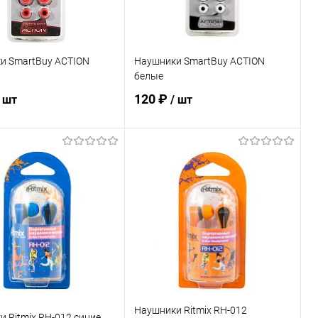
и SmartBuy ACTION
Наушники SmartBuy ACTION
белые
120 ₽
/ шт
/ шт
В корзину
В корзину
ь в 1 клик
К сравнению
Купить в 1 клик
К сравнению
ранное
В наличии
В избранное
В наличии
Наушники Ritmix RH-012
 Ritmix RH-012 синие