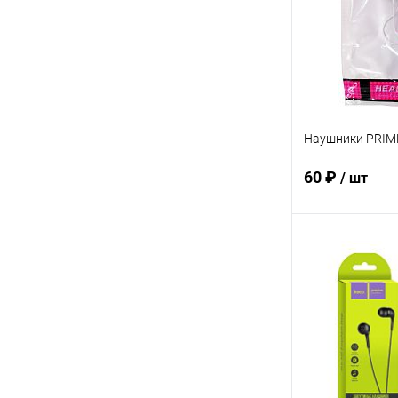
В избранное
Наушники PRIM
60 ₽
/ шт
В 
Купить в 1 кл
В избранное