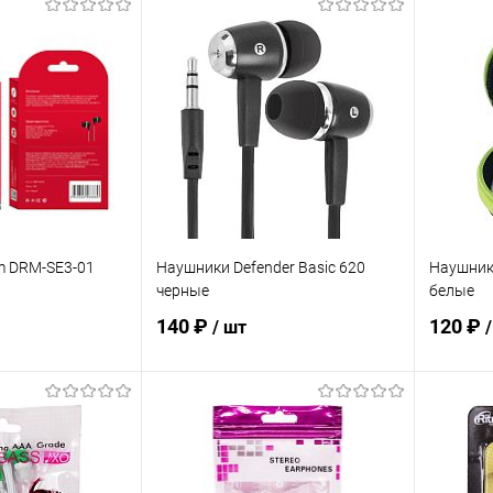
корзину
В корзину
ик
К сравнению
Купить в 1 клик
К сравнению
Купит
В наличии
В избранное
В наличии
В изб
m DRM-SE3-01
Наушники Defender Basic 620
Наушник
черные
белые
140 ₽
120 ₽
/ шт
корзину
В корзину
ик
К сравнению
Купить в 1 клик
К сравнению
Купит