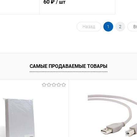
60 ₽
/ шт
корзину
В корзину
Назад
1
2
В
ик
К сравнению
Купить в 1 клик
К сравнению
В наличии
В избранное
В наличии
САМЫЕ ПРОДАВАЕМЫЕ ТОВАРЫ