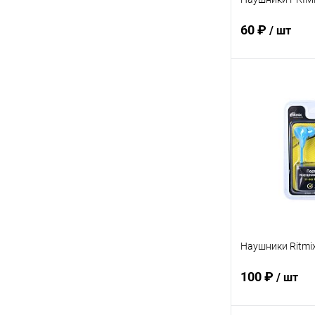
60 ₽
/ шт
В 
Купить в 1 кл
В избранное
Наушники Ritmi
100 ₽
/ шт