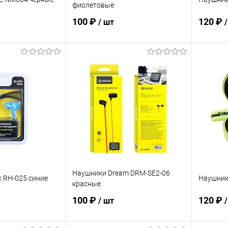
фиолетовые
100 ₽
120 ₽
/ шт
корзину
В корзину
ик
К сравнению
Купить в 1 клик
К сравнению
Купит
В наличии
В избранное
В наличии
В изб
Наушники Dream DRM-SE2-06
x RH-025 синие
Наушник
красные
100 ₽
120 ₽
/ шт