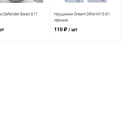
 Defender Basic 617
Наушники Dream DRM-M15-01
черные
110 ₽
шт
/ шт
В корзину
В корзину
ь в 1 клик
К сравнению
Купить в 1 клик
К сравнению
ранное
В наличии
В избранное
В наличии