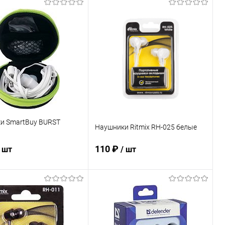
В корзину
В корзину
ь в 1 клик
К сравнению
Купить в 1 клик
К сравнению
ранное
В наличии
В избранное
В наличии
и SmartBuy BURST
Наушники Ritmix RH-025 белые
110 ₽
/ шт
/ шт
В корзину
В корзину
ь в 1 клик
К сравнению
Купить в 1 клик
К сравнению