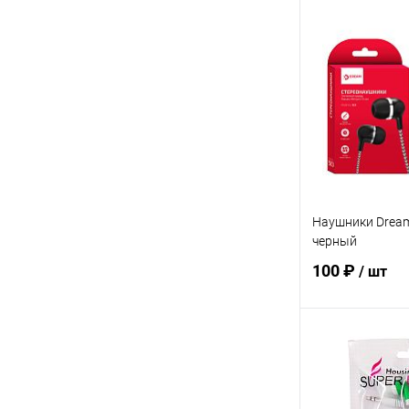
В 
Купить в 1 кл
В избранное
Наушники Drea
черный
100 ₽
/ шт
В 
Купить в 1 кл