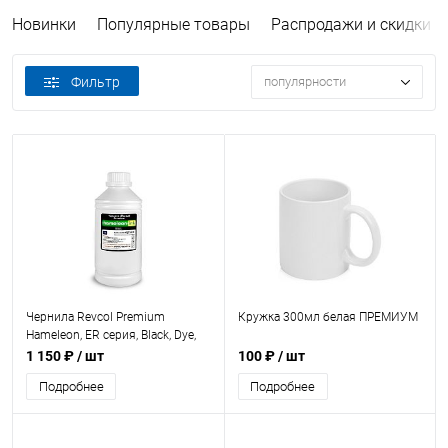
Новинки
Популярные товары
Распродажи и скидки
Фильтр
популярности
Чернила Revcol Premium
Кружка 300мл белая ПРЕМИУМ
Hameleon, ER серия, Black, Dye,
1л.
1 150 ₽
/ шт
100 ₽
/ шт
Подробнее
Подробнее