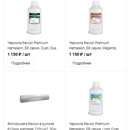
Чернила Revcol Premium
Чернила Revcol Premium
Hameleon, ER серия, Cyan, Dye,
Hameleon, ER серия, Magenta,
1л.
Dye, 1л.
1 150 ₽
/ шт
1 150 ₽
/ шт
Подробнее
Подробнее
Фотобумага Revcol в рулоне
Чернила Revcol Premium
610мм матовая 220г/м2, 30м.
Hameleon, ER серия, Light Cyan,