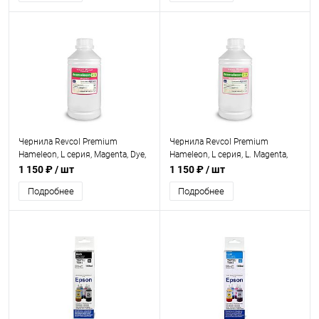
Чернила Revcol Premium
Чернила Revcol Premium
Hameleon, L серия, Magenta, Dye,
Hameleon, L серия, L. Magenta,
1л.
Dye, 1л.
1 150 ₽
/ шт
1 150 ₽
/ шт
Подробнее
Подробнее