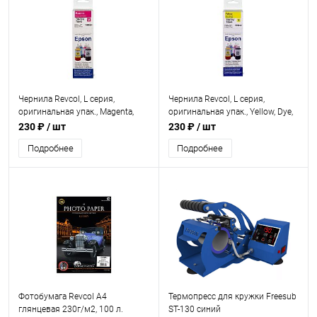
Чернила Revcol, L серия,
Чернила Revcol, L серия,
оригинальная упак., Magenta,
оригинальная упак., Yellow, Dye,
Dye, 100 мл.
100 мл.
230 ₽
/ шт
230 ₽
/ шт
Подробнее
Подробнее
Фотобумага Revcol А4
Термопресс для кружки Freesub
глянцевая 230г/м2, 100 л.
ST-130 синий