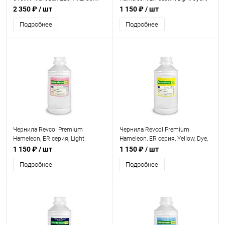
Dye, 1л.
2 350 ₽
/ шт
1 150 ₽
/ шт
Подробнее
Подробнее
Чернила Revcol Premium
Чернила Revcol Premium
Hameleon, ER серия, Light
Hameleon, ER серия, Yellow, Dye,
Magenta, Dye, 1л.
1л.
1 150 ₽
/ шт
1 150 ₽
/ шт
Подробнее
Подробнее