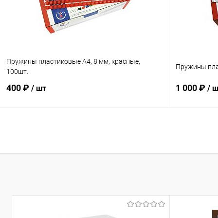
Пружины пластиковые А4, 8 мм, красные,
Пружины плас
100шт.
400 ₽
1 000 ₽
/ шт
/ 
В корзину
Купить в 1 клик
К сравнению
Купить в 1
В избранное
В наличии
В избранн