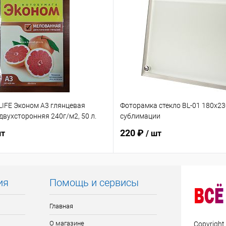
LIFE Эконом А3 глянцевая
Фоторамка стекло BL-01 180x23
вухсторонняя 240г/м2, 50 л.
сублимации
220 ₽
шт
/ шт
ия
Помощь и сервисы
Главная
О магазине
Copyright