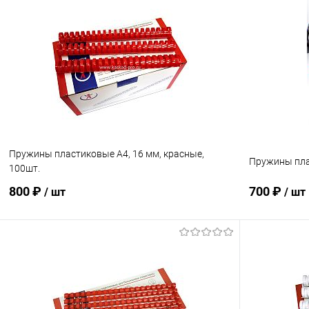
В корзину
Купить в 1 клик
К сравнению
Купить в 1
В избранное
В наличии
В избранн
Пружины пластиковые А4, 16 мм, красные,
Пружины плас
100шт.
800 ₽
700 ₽
/ шт
/ шт
В корзину
Купить в 1 клик
К сравнению
Купить в 1
В избранное
В наличии
В избранн