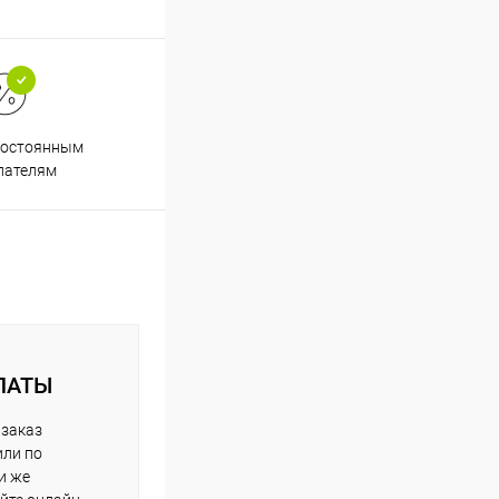
постоянным
пателям
ЛАТЫ
 заказ
или по
и же