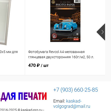
0х5 мм для
Фотобумага Revcol А4 мелованная
Ф
глянцевая двухсторонняя 160г/м2, 50 л.
470 ₽
/ шт
+7 (903) 660-25-85
Email:
kaskad-
volgograd@mail.ru
 2016-2025 © kaskad-pro.ru -