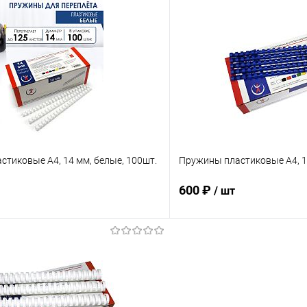
В корзину
В корз
 клик
К сравнению
Купить в 1 клик
ое
В наличии
В избранное
тиковые А4, 14 мм, белые, 100шт.
Пружины пластиковые А4, 14
600 ₽
/ шт
В корзину
В корз
 клик
К сравнению
Купить в 1 клик
ое
В наличии
В избранное