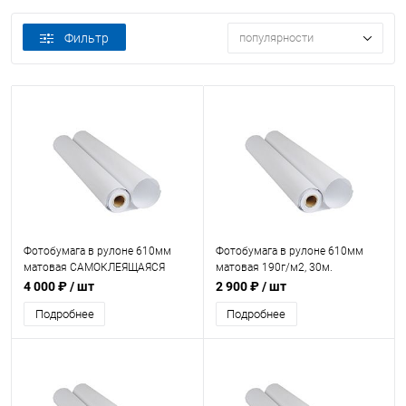
Фильтр
популярности
Фотобумага в рулоне 610мм
Фотобумага в рулоне 610мм
матовая САМОКЛЕЯЩАЯСЯ
матовая 190г/м2, 30м.
100г/м2, 30м.
4 000 ₽
/ шт
2 900 ₽
/ шт
Подробнее
Подробнее