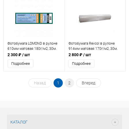
Фотобумага LOMOND в рулоне
Фотобумага Revcol в рулоне
610мм матовая 180г/м2, 30м.
914мм матовая 170г/м2, 30м.
(1202091)
2 300 ₽
/ шт
2 800 ₽
/ шт
Подробнее
Подробнее
Назад
1
2
Вперед
КАТАЛОГ