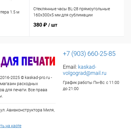
Стеклянные часы BL-28 прямоугольные
Ф
тера 1.5 м
160х300х5 мм для сублимации
с
380 ₽
/ шт
+7 (903) 660-25-85
Email:
kaskad-
volgograd@mail.ru
 2016-2025 © kaskad-pro.ru -
График работы Пн-Вс: с 11:00
 магазин расходных
до 21:00
в для печати. Все права
ы.
 ул. Авиаконструктора Миля,
ть на карте