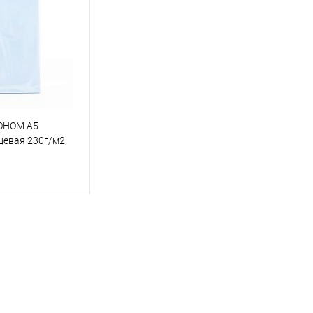
ОНОМ A5
нцевая 230г/м2,
корзину
ик
К сравнению
В наличии