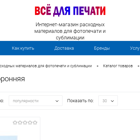
Интернет-магазин расходных
материалов для фотопечати и
сублимации
Как купить
Доставка
Бренды
Услу
•
•
асходных материалов для фотопечати и сублимации
Каталог товаров
оронняя
о:
Показать по:
популярности
30