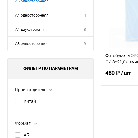
А5 односторонняя
1
А4 односторонняя
14
А4 двухсторонняя
8
А3 односторонняя
9
Фотобумага ЭК
(14,8х21,0) гля
ФИЛЬТР ПО ПАРАМЕТРАМ
100 л.
480 ₽
/ шт
Производитель
В 
Китай
Купить в 1 кл
Формат
В избранное
А5