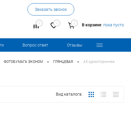
Заказать звонок
0
0
0
В корзине
пока пусто
ги
Вопрос ответ
Отзывы
•
•
ФОТОБУМАГА ЭКОНОМ
ГЛЯНЦЕВАЯ
А5 односторонняя
Вид каталога: