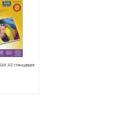
DAK А5 глянцевая
корзину
ик
К сравнению
Под заказ