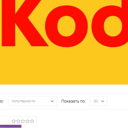
о:
Показать по:
популярности
30