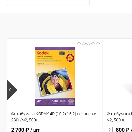
Фотобумага KODAK 4R (10,2х15,2) глянцевая
Фотобумага R
230г/м2, 500л.
м2, 500 л.
2 700 ₽
800 ₽
/ шт