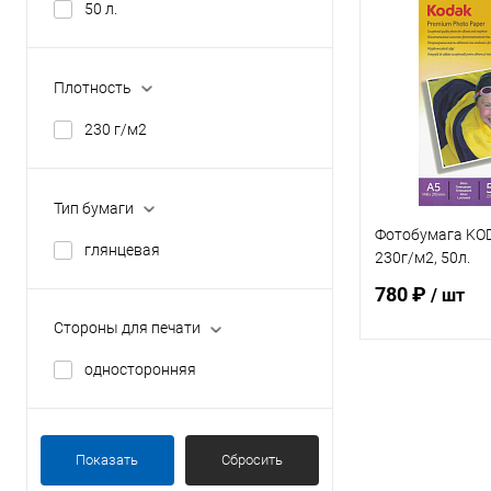
50 л.
Плотность
230 г/м2
Тип бумаги
Фотобумага KO
глянцевая
230г/м2, 50л.
780 ₽
/ шт
Стороны для печати
односторонняя
В 
Купить в 1 кл
Показать
Сбросить
В избранное