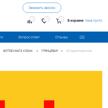
Заказать звонок
0
0
0
В корзине
пока пусто
ги
Вопрос ответ
Отзывы
•
•
ФОТОБУМАГА KODAK
ГЛЯНЦЕВАЯ
А5 односторонняя